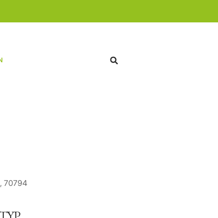
N
t, 70794
TYP